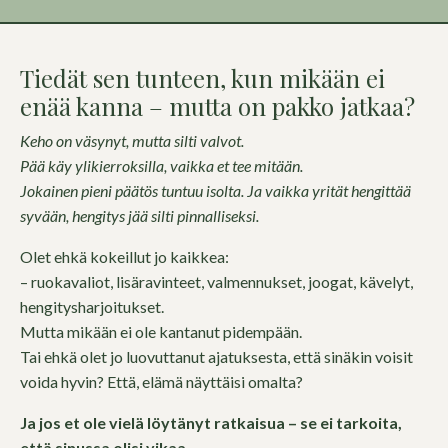
Tiedät sen tunteen, kun mikään ei
enää kanna – mutta on pakko jatkaa?
Keho on väsynyt, mutta silti valvot.
Pää käy ylikierroksilla, vaikka et tee mitään.
Jokainen pieni päätös tuntuu isolta. Ja vaikka yrität hengittää
syvään, hengitys jää silti pinnalliseksi.
Olet ehkä kokeillut jo kaikkea:
– ruokavaliot, lisäravinteet, valmennukset, joogat, kävelyt,
hengitysharjoitukset.
Mutta mikään ei ole kantanut pidempään.
Tai ehkä olet jo luovuttanut ajatuksesta, että sinäkin voisit
voida hyvin? E
ttä, elämä näyttäisi omalta?
Ja jos et ole vielä löytänyt ratkaisua – se ei tarkoita,
että sinussa olisi vikaa.