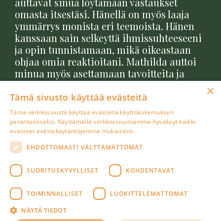
auttavat sinua löytämään vastaukset
omasta itsestäsi. Hänellä on myös laaja
ymmärrys monista eri teemoista. Hänen
kanssaan sain selkeyttä ihmissuhteeseeni
ja opin tunnistamaan, mikä oikeastaan
ohjaa omia reaktioitani. Mathilda auttoi
minua myös asettamaan tavoitteita ja
tutustutti eri tavoitetyyppeihin. Kuten
×
elämässä muutenkin – kukaan ei tee työtä
Tämä sivusto käyttää evästeitä
puolestasi, mutta oikeanlaisen tuen
Tämä verkkosivusto käyttää evästeitä käyttökokemuksen
kanssa se on niin paljon helpompaa. Ja
parantamiseksi. Käyttämällä verkkosivustoamme hyväksyt kaikki
juuri sellaista tukea Mathilda tarjoaa.
”
evästeet evästekäytäntöjemme mukaisesti.
Lue lisää
EHDOTTOMASTI VÄLTTÄMÄTTÖMÄT
SUORITUSKYVYLLISET
KOHDENTAVAT
TOIMINNALLISET
LUOKITTELEMATTOMAT
© 2026 Sinun Strategiasi Oy
NÄYTÄ TIEDOT