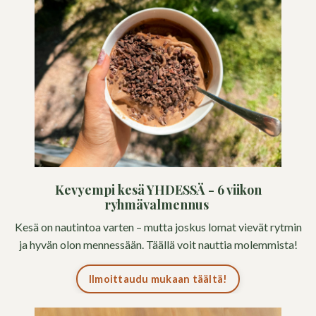
Kevyempi kesä YHDESSÄ - 6 viikon
ryhmävalmennus
Kesä on nautintoa varten – mutta joskus lomat vievät rytmin
ja hyvän olon mennessään. Täällä voit nauttia molemmista!
Ilmoittaudu mukaan täältä!