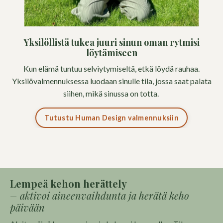
Yksilöllistä tukea juuri sinun oman rytmisi
löytämiseen
Kun elämä tuntuu selviytymiseltä, etkä löydä rauhaa.
Yksilövalmennuksessa luodaan sinulle tila, jossa saat palata
siihen, mikä sinussa on totta.
Tutustu Human Design valmennuksiin
Lempeä kehon herättely
– aktivoi aineenvaihdunta ja herätä keho
päivään