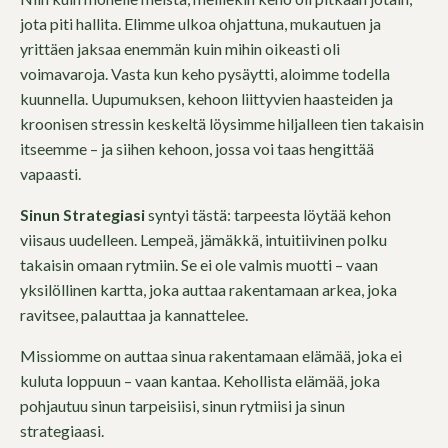
jota piti hallita. Elimme ulkoa ohjattuna, mukautuen ja
yrittäen jaksaa enemmän kuin mihin oikeasti oli
voimavaroja. Vasta kun keho pysäytti, aloimme todella
kuunnella. Uupumuksen, kehoon liittyvien haasteiden ja
kroonisen stressin keskeltä löysimme hiljalleen tien takaisin
itseemme – ja siihen kehoon, jossa voi taas hengittää
vapaasti.
Sinun Strategiasi
syntyi tästä: tarpeesta löytää kehon
viisaus uudelleen. Lempeä, jämäkkä, intuitiivinen polku
takaisin omaan rytmiin. Se ei ole valmis muotti – vaan
yksilöllinen kartta, joka auttaa rakentamaan arkea, joka
ravitsee, palauttaa ja kannattelee.
Missiomme on auttaa sinua rakentamaan elämää, joka ei
kuluta loppuun – vaan kantaa. Kehollista elämää, joka
pohjautuu sinun tarpeisiisi, sinun rytmiisi ja sinun
strategiaasi.