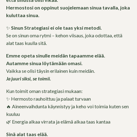
Hermostosi on oppinut suojelemaan sinua tavalla, joka
kuluttaa sinua.
✨
Sinun Strategiasi ei ole taas yksi metodi.
Se on sinun oma rytmi – kehon viisaus, joka odottaa, että
alat taas kuulla sitä.
Emme opeta sinulle meidän tapaamme elää.
Autamme sinua löytämään omasi.
Vaikka se olisi täysin erilainen kuin meidän.
Ja juuri siksi, se toimii.
Kun toimit oman strategiasi mukaan:
✨ Hermosto rauhoittuu ja palaat turvaan
🔥 Aineenvaihdunta käynnistyy ja keho voi toimia kuten sen
kuuluu
🌿 Energia alkaa virrata ja elämä alkaa taas kantaa
Sinä alat taas elää.