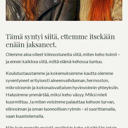
Tämä syntyi siitä, ettemme itsekään
enään jaksaneet.
Olemme aina olleet kiinnostuneita siitä, miten keho toimii –
ja ennen kaikkea siitä, miltä elämä kehossa tuntuu.
Koulutustaustamme ja kokemuksemme kautta olemme
syventyneet erityisesti aineenvaihdunnan, hermoston,
mikrobiomin ja kokonaisvaltaisen hyvinvoinnin yhteyksiin.
Halusimme ymmärtää, miksi keho väsyy. Miksi mieli
kuormittuu. Ja miten voisimme palauttaa kehoon turvan,
elinvoiman ja oman luonnollisen rytmin – ei suorittamalla,
vaan kuuntelemalla.
Niin kuin monelle meistä, meillekin keho oli pitkään jotain,