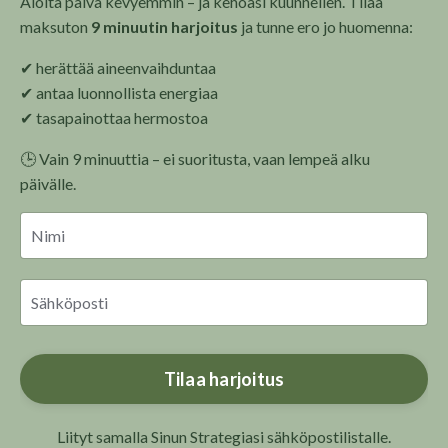
Aloita päivä kevyemmin – ja kehoasi kuunnellen.
Tilaa
maksuton
9 minuutin harjoitus
ja tunne ero jo huomenna:
✔ herättää aineenvaihduntaa
✔ antaa luonnollista energiaa
✔ tasapainottaa hermostoa
🕒 Vain 9 minuuttia – ei suoritusta, vaan lempeä alku
päivälle.
Tilaa harjoitus
Liityt samalla Sinun Strategiasi sähköpostilistalle.